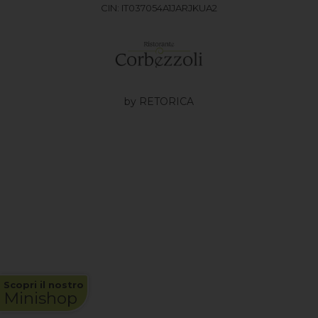
CIN: IT037054A1JARJKUA2
by RETORICA
Scopri il nostro
Minishop