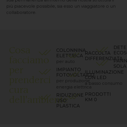
più piacevole possibile, sia esso un viaggiatore o un
collaboratore.
Cosa
DETE
COLONNINA
ECOS
RACCOLTA
ELETTRICA
facciamo
DIFFERENZIATA
PANN
per auto
SOLA
per
IMPIANTO
ILLUMINAZIONE
FOTOVOLTAICO
prenderci
CON LED
per produzione
a basso consumo
cura
energia elettrica
PRODOTTI
RIDUZIONE
dell'ambiente
KM 0
USO
PLASTICA