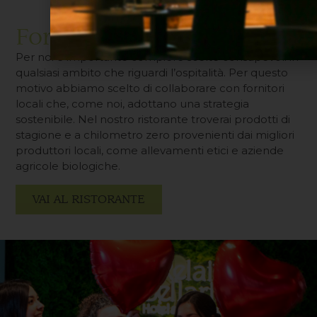
Fornitori locali
Per noi è importante compiere scelte consapevoli in
qualsiasi ambito che riguardi l’ospitalità. Per questo
motivo abbiamo scelto di collaborare con fornitori
locali che, come noi, adottano una strategia
sostenibile. Nel nostro ristorante troverai prodotti di
stagione e a chilometro zero provenienti dai migliori
produttori locali, come allevamenti etici e aziende
agricole biologiche.
VAI AL RISTORANTE