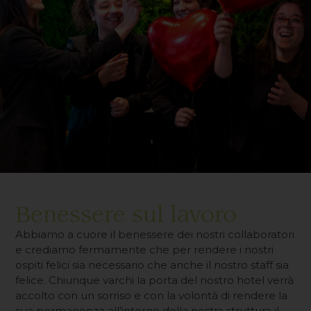
Benessere sul lavoro
Abbiamo a cuore il benessere dei nostri collaboratori
e crediamo fermamente che per rendere i nostri
ospiti felici sia necessario che anche il nostro staff sia
felice. Chiunque varchi la porta del nostro hotel verrà
accolto con un sorriso e con la volontà di rendere la
sua permanenza all’interno della nostra struttura il