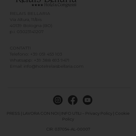
RELAIS BELLARIA
Via Altura, 11/bis
40139 Bologna (BO)
p.i. 03023141207
CONTATTI
Telefono:
+39 051 453 103
Whatsapp:
+39 388 693 9471
Email:
info@hotelrelaisbellaria.com
PRESS
|
LAVORA CON NOI
|
INFO UTILI
–
Privacy Policy
|
Cookie
Policy
CIR: 037054-AL-00007