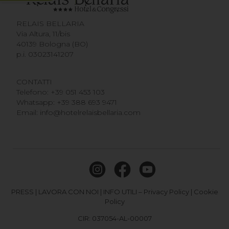
RELAIS BELLARIA
Via Altura, 11/bis
40139 Bologna (BO)
p.i. 03023141207
CONTATTI
Telefono:
+39 051 453 103
Whatsapp:
+39 388 693 9471
Email:
info@hotelrelaisbellaria.com
PRESS
|
LAVORA CON NOI
|
INFO UTILI
–
Privacy Policy
|
Cookie
Policy
CIR: 037054-AL-00007