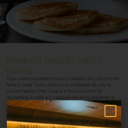
Prodotti freschi tutti i
giorni
Ogni mattina potrai trovare croissant, biscotti e torte
fatte in casa. Tutti i dolci sono preparati da Lilly la
nostra Pastry-Chef, il pane è fresco anche la
domenica, il caffè e il cappuccino sono espressi, la
frutta è fresca di stagione e di qualità, così come i
salumi e i formaggi, e le marmellate rigorosamente
biologiche. Il buffet ti attende dalle 7:00 alle 10:00