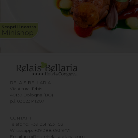
Scopri il nostro
Minishop
RELAIS BELLARIA
Via Altura, 11/bis
40139 Bologna (BO)
p.i. 03023141207
CONTATTI
Telefono:
+39 051 453 103
Whatsapp:
+39 388 693 9471
Email:
info@hotelrelaisbellaria.com