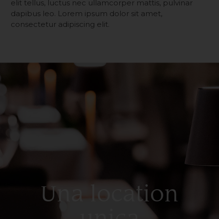
elit tellus, luctus nec ullamcorper mattis, pulvinar
dapibus leo. Lorem ipsum dolor sit amet,
consectetur adipiscing elit.
Una location
unica