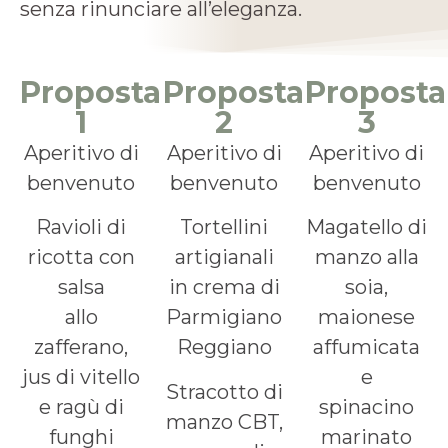
senza rinunciare all’eleganza.
Proposta
Proposta
Proposta
1
2
3
Aperitivo di
Aperitivo di
Aperitivo di
benvenuto
benvenuto
benvenuto
Ravioli di
Tortellini
Magatello di
ricotta con
artigianali
manzo alla
salsa
in crema di
soia,
allo
Parmigiano
maionese
zafferano,
Reggiano
affumicata
jus di vitello
e
Stracotto di
e ragù di
spinacino
manzo CBT,
funghi
marinato