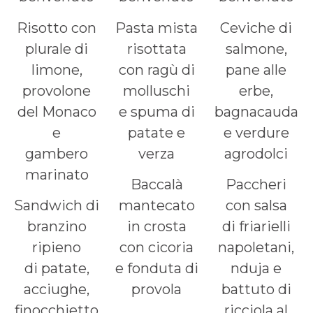
Risotto con
Pasta mista
Ceviche di
plurale di
risottata
salmone,
limone,
con ragù di
pane alle
provolone
molluschi
erbe,
del Monaco
e spuma di
bagnacauda
e
patate e
e verdure
gambero
verza
agrodolci
marinato
Baccalà
Paccheri
Sandwich di
mantecato
con salsa
branzino
in crosta
di friarielli
ripieno
con cicoria
napoletani,
di patate,
e fonduta di
nduja e
acciughe,
provola
battuto di
finocchietto
ricciola al