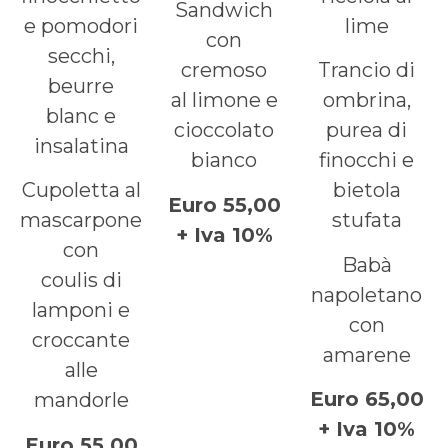
Sandwich
e pomodori
lime
con
secchi,
cremoso
Trancio di
beurre
al limone e
ombrina,
blanc e
cioccolato
purea di
insalatina
bianco
finocchi e
Cupoletta al
bietola
Euro 55,00
mascarpone
stufata
+ Iva 10%
con
Babà
coulis di
napoletano
lamponi e
con
croccante
amarene
alle
Euro 65,00
mandorle
+ Iva 10%
Euro 55,00