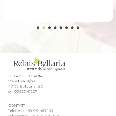
RELAIS BELLARIA
Via Altura, 11/bis
40139 Bologna (BO)
p.i. 03023141207
CONTATTI
Telefono:
+39 051 453 103
Whatsapp:
+39 388 693 9471