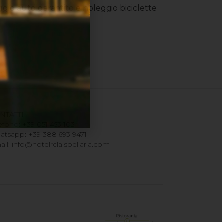
o auto garantito e noleggio biciclette
NTATTI
lefono:
+39 051 453 103
atsapp:
+39 388 693 9471
ail:
info@hotelrelaisbellaria.com