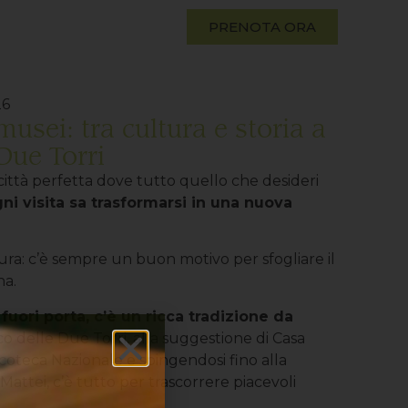
PRENOTA ORA
26
usei: tra cultura e storia a
Due Torri
 città perfetta dove tutto quello che desideri
ni visita sa trasformarsi in una nuova
ltura: c’è sempre un buon motivo per sfogliare il
na.
 fuori porta, c’è un ricca tradizione da
ico delle Due Torri, alla suggestione di Casa
coteca Nazionale e spingendosi fino alla
Mattei, c’è tutto per trascorrere piacevoli
.