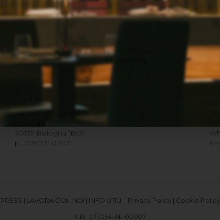
Comodo parcheggi
TORNA ALLE OFFERTE
RELAIS BELLARIA
CO
Via Altura, 11/bis
Te
40139 Bologna (BO)
Wh
p.i. 03023141207
Em
PRESS
|
LAVORA CON NOI
|
INFO UTILI
–
Privacy Policy
|
Cookie Policy
CIR: 037054-AL-00007