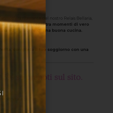
atmosfera rilassante del nostro Relais Bellaria,
iare tutti i tuoi sensi tra momenti di vero
cina ed il piacere di una buona cucina.
ferita, completa il tuo soggiorno con una
15% se prenoti sul sito.
ne servita a buffet
ina