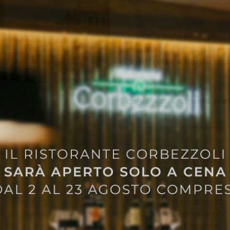
A tutto questo puoi unire l’
un’oasi verde in cui
risvegl
riposo, relax a bordo pis
Scegli la tua camera pre
buona cena!
Sconto fino al 
Una ricca colazio
Accesso alla pisc
Wi-Fi illimitato