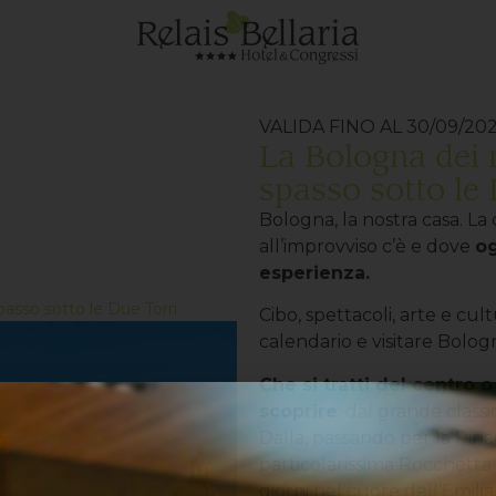
VALIDA FINO AL 30/09/20
La Bologna dei m
spasso sotto le 
Bologna, la nostra casa. La
all’improvviso c’è e dove
og
esperienza.
passo sotto le Due Torri
Cibo, spettacoli, arte e cu
calendario e visitare Bolog
Che si tratti del centro o
scoprire
: dal grande class
Dalla, passando per la Pina
particolarissima Rocchetta 
giorni nel cuore dell’Emilia