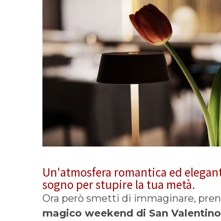
Un'atmosfera romantica ed elegant
sogno per stupire la tua metà.
Ora però smetti di immaginare, pren
magico weekend di San Valentin