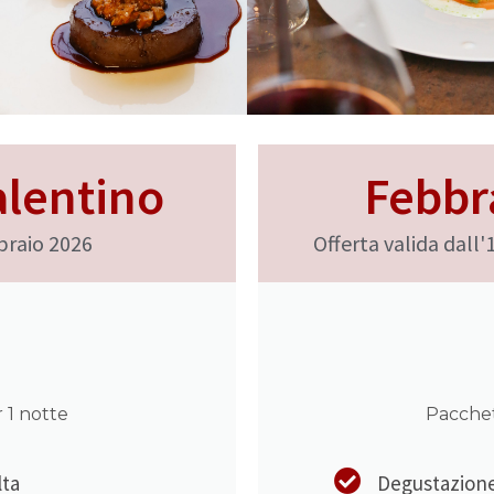
alentino
Febbr
bbraio 2026
Offerta valida dall'
 1 notte
Pacchet
lta
Degustazione 