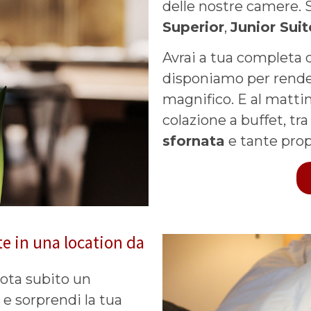
delle nostre camere. S
S
uperior
,
Junior Suit
Avrai a tua completa d
disponiamo per rende
magnifico. E al mattino
colazione a buffet, tra
sfornata
e tante pro
e in una location da
ota subito un
o
e sorprendi la tua