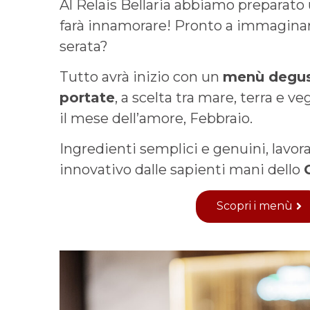
Al Relais Bellaria abbiamo preparato
farà innamorare! Pronto a immaginar
serata?
Tutto avrà inizio con un
menù degus
portate
, a scelta tra mare, terra e v
il mese dell’amore, Febbraio.
Ingredienti semplici e genuini, lavor
innovativo dalle sapienti mani dello
Scopri i menù