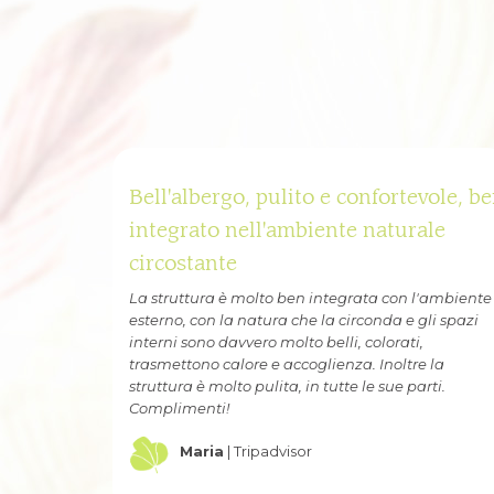
ole, ben
Ottimo rapporto qualità/prezzo
le
dell'ospitalità e ristorazione di
prim'ordine
'ambiente
Struttura conosciuta attraverso eventi scientifico-
i spazi
formativi, e successivamente scelta per breve
soggiorno. Altamente raccomandata per l'ottimo
la
rapporto qualità/prezzo dell'ospitalità e per la
ti.
ristorazione di prim'ordine
Giovanni
| Tripadvisor