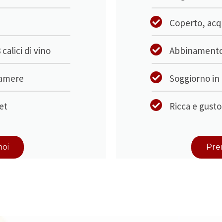
Coperto, acqu
alici di vino
Abbinamento a
camere
Soggiorno in
et
Ricca e gusto
noi
Pre