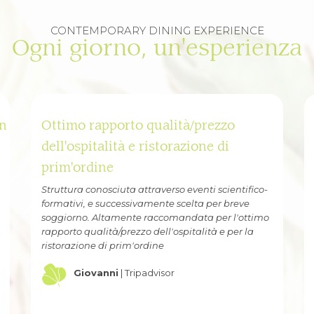
CONTEMPORARY DINING EXPERIENCE
Ogni giorno, un'esperienza
Esperienza molto positiva
Abbiamo soggiornato nella struttura grazie ad
una Smartbox, ma l'esperienza è stata sopra le
aspettative.
Barbara
| Booking