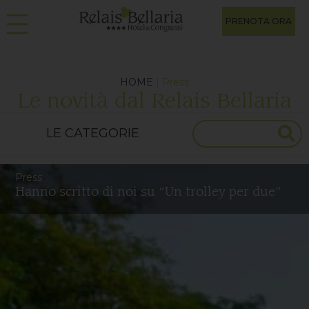
PRENOTA ORA
HOME
| Press
Le novità dal Relais Bellaria
Press
Hanno scritto di noi su “Un trolley per due”