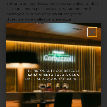
Settanta ad oggi, la sua presenza sul palco renderà
la serata ancora più speciale, assicurando che il
passaggio al nuovo anno sia all’insegna del
divertimento e della spensieratezza.
Non dimentichiamo infine il
DJ set curato da Ricky
Marinucci
. Con le sue selezioni musicali animerà la
festa da mezzanotte in poi.
Per rendere la tua esperienza ancora più speciale,
Relais Bellaria ha pensato a
due pacchetti, con o
senza soggiorno
. Potrai scegliere se cenare in
hotel e divertirti con l’intrattenimento che abbiamo
pensato per te e gli altri ospiti oppure, prenotando
una camera in hotel, potrai goderti la serata senza
preoccuparti del rientro in auto. Ogni camera è
arredata con gusto e dotata di tutti i comfort,
garantendo un ambiente ideale per riposarsi dopo i
festeggiamenti.
Il Capodanno al Relais Bellaria è pensato per tutti: