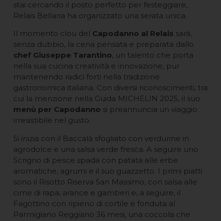
stai cercando il posto perfetto per festeggiare,
Relais Bellaria ha organizzato una serata unica.
Il momento clou del
Capodanno al Relais
sarà,
senza dubbio, la cena pensata e preparata dallo
chef Giuseppe Tarantino
, un talento che porta
nella sua cucina creatività e innovazione, pur
mantenendo radici forti nella tradizione
gastronomica italiana. Con diversi riconoscimenti, tra
cui la menzione nella Guida MICHELIN 2025, il suo
menù per Capodanno
si preannuncia un viaggio
irresistibile nel gusto.
Si inizia con il Baccalà sfogliato con verdurine in
agrodolce e una salsa verde fresca. A seguire uno
Scrigno di pesce spada con patata alle erbe
aromatiche, agrumi e il suo guazzetto. I primi piatti
sono il Risotto Riserva San Massimo, con salsa alle
cime di rapa, arance e gamberi e, a seguire, il
Fagottino con ripieno di cortile e fonduta al
Parmigiano Reggiano 36 mesi, una coccola che