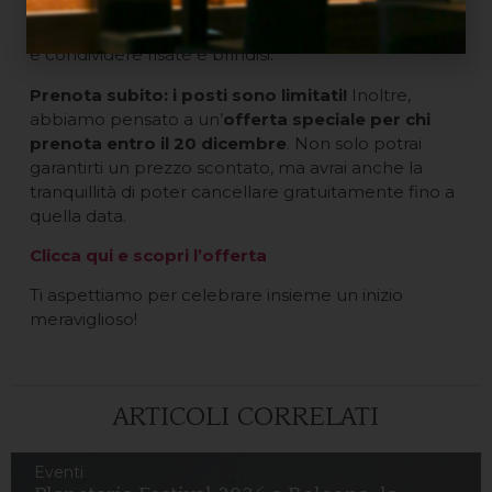
famiglie, amici, coppie e gruppi. L’ambiente
conviviale sarà perfetto per fare nuove conoscenze
e condividere risate e brindisi.
Prenota subito: i posti sono limitati!
Inoltre,
abbiamo pensato a un’
offerta speciale per chi
prenota entro il 20 dicembre
. Non solo potrai
garantirti un prezzo scontato, ma avrai anche la
tranquillità di poter cancellare gratuitamente fino a
quella data.
Clicca qui e scopri l’offerta
Ti aspettiamo per celebrare insieme un inizio
meraviglioso!
ARTICOLI CORRELATI
Eventi