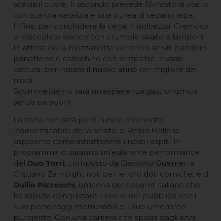
scalda il cuore. Il secondo prevede l’Arrosto di vitello
con scarola natalizia e una purea di sedano rapa.
Infine, per concludere la cena in dolcezza: Cremoso
al cioccolato bianco con crumble salato e lamponi.
In attesa della mezzanotte verranno serviti pandoro,
panettone e cotechino con lenticchie in vaso
cottura, per iniziare il nuovo anno nel migliore dei
modi.
Scommettiamo sarà un’esperienza gastronomica
senza paragoni.
La cena non sarà però l’unico momento
indimenticabile della serata: al Relais Bellaria
sappiamo come intrattenere i nostri ospiti. In
programma ci saranno un’esilarante performance
del
Duo Torri
, composto da Giacomo Guerrieri e
Cristiano Zampighi, noti per le loro doti comiche, e di
Duilio Pizzocchi
, un’icona del cabaret italiano che
ha saputo conquistare il cuore del pubblico con i
suoi personaggi memorabili e il suo umorismo
pungente. Con una carriera che spazia dagli anni