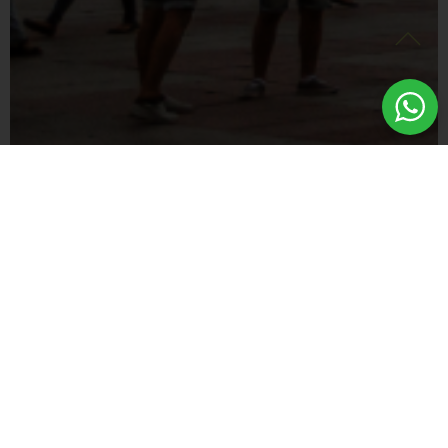
Eventi
Frida Kahlo a Bologna: la mostra a Palazzo
Pepoli e un itinerario per un weekend tra
arte, gusto e relax