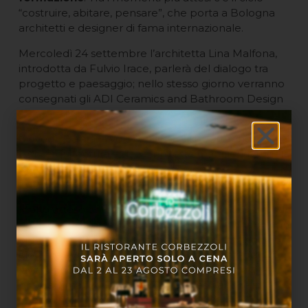
“costruire, abitare, pensare”, che porta a Bologna
architetti e designer di fama internazionale.
Mercoledì 24 settembre l’architetta Lina Malfona,
introdotta da Fulvio Irace, parlerà del dialogo tra
progetto e paesaggio; nello stesso giorno verranno
consegnati gli ADI Ceramics and Bathroom Design
Award e l’ADI Booth Design Award.
Giovedì 25 sarà la volta dello studio portoghese CAN
RAN arquitectura e dell’architetta madrilena Ángela
García de Paredes, co-fondatrice dello studio
Paredes Pedrosa Arquitectos.
Molto atteso anche il ritorno del Café della Stampa,
dove direttori di testate internazionali dialogano con
architetti e designer su temi attuali. Quest’anno ogni
giornata avrà un tema dedicato, dagli spazi del
lavoro fino ai contesti della condivisione. In
programma 18 incontri, tutti trasmessi anche in
streaming.