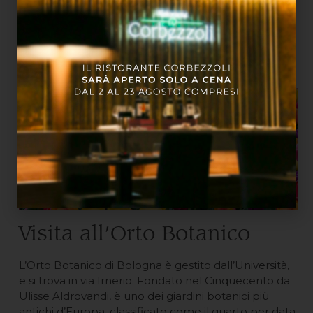
coinvolgente e indimenticabile. Saranno presenti un
autentico mulino olandese a grandezza naturale e
un enorme zoccolo a disposizione dei visitatori per
scattare foto a tema. Ci sarà poi un’area ristoro dove
si potranno assaggiare deliziosi menù olandesi.
Visita all’Orto Botanico
L’Orto Botanico di Bologna è gestito dall’Università,
e si trova in via Irnerio. Fondato nel Cinquecento da
Ulisse Aldrovandi, è uno dei giardini botanici più
antichi d’Europa, classificato come il quarto per data