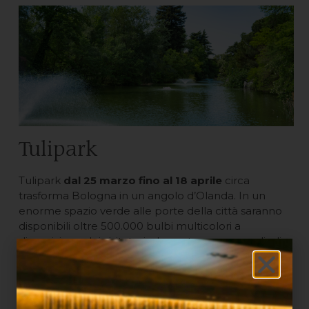
Tulipark
Tulipark
dal 25 marzo fino al 18 aprile
circa
trasforma Bologna in un angolo d’Olanda. In un
enorme spazio verde alle porte della città saranno
disponibili oltre 500.000 bulbi multicolori a
disposizione dei visitatori, che potranno raccoglierli
con l’aiuto di personale esperto e portarli a casa.
Inoltre, sarà possibile creare bouquet di tulipani e
partecipare a tante attività, insieme a tutta la
famiglia. Visitare Tulipark sarà un’esperienza