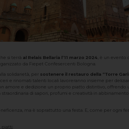
che si terrà
al Relais Bellaria l’11 marzo 2024
, è un evento 
rganizzato da Fiepet Confesercenti Bologna.
lla solidarietà, per
sostenere il restauro della “Torre Gar
icceri e rinomati talenti locali lavoreranno insieme per delizia
 amore e dedizione un proprio piatto distintivo, offrendo 
straordinaria di sapori, profumi e creatività in abbinamento a v
eficenza, ma è soprattutto una festa. E, come per ogni festa
piatti: