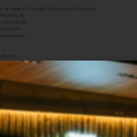
 di casa e Chef del Ristorante Corbezzoli
la MICHELIN
la MICHELIN
 MICHELIN
Scaccomatto
A Balùs
te Sotto L’arco
tti
te Ciacco
entivoglio
cceria Beverara