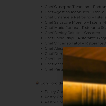
Chef Giuseppe Tarantino – Padrone
Chef Agostino Iacobucci – 1 stel
Chef Emanuele Petrosino – 1 stel
Chef Salvatore Morello – 1 stella
Chef Mario Ferrara – Ristorante 
Chef Dmitry Galuzin – Gastarea
Chef Fabio Biagi – Ristorante Biagi
Chef Vincenzo Tatoli – Ristorante 
Chef Alessandro Panichi – Ristoran
Chef Demis Aleotti – Bottega Aleo
Chef Lucia Antonelli
Chef Riccardo Cattalani – Ristoran
Chef Pasquale Troiano – Cantina B
Con i loro dessert:
Pastry Chef Gabriele Spinelli
Pastry Chef Luca Porretto – Pasti
Pastry Chef Francesco Elmi