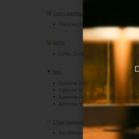
Con i panificati:
Francesco Bonfiglioli – Bread by
Birre:
Celtic Druid Irish Pub
Vini:
GoWine con 2 cantine a sorpresa!
Fattorie Vallona
Azienda Agricola La Sabbiona
Azienda Vitivinicola Cà Lunga
Champagne:
De Vilmont – Serena Wines