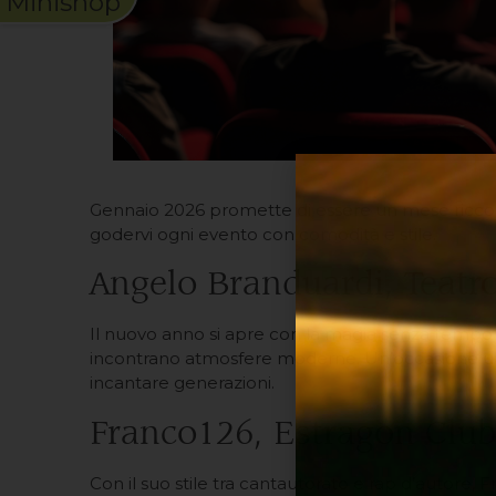
Minishop
Gennaio 2026 promette di essere un mese ricco di
godervi ogni evento con comodità e stile.
Angelo Branduardi, Teatr
Il nuovo anno si apre con la magia senza tempo 
incontrano atmosfere moderne. Un’occasione unica 
incantare generazioni.
Franco126, Estragon Club
Con il suo stile tra cantautorato e rap d’autore,