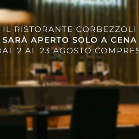
nzone in un piccolo viaggio urbano.
na – sabato 24 gennaio
ogna, Luca Carboni porta sul palco la sua carriera lunga e i
uove produzioni, il concerto all’Unipol Arena sarà un incontr
scoprire il fascino della sua musica.
tragon Club – sabato 24 gennai
ndità, Francesco De Gregori torna a Bologna con le sue canz
 con quella voce unica che ha reso “Il Principe” un artista i
venerdì 30 gennaio
nato all’Estragon Club. Tra sonorità hip hop e sfumature po
onali e atmosfere urbane. Sarà un concerto da ballare ma a
rgersi nella musica, scoprire nuovi artisti e rivivere grandi