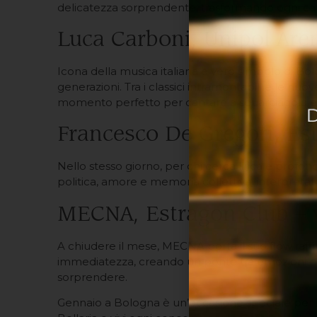
delicatezza sorprendente, trasformando ogni ca
Luca Carboni, Unipol Are
Icona della musica italiana e vero simbolo di Bol
generazioni. Tra i classici intramontabili e le n
momento perfetto per cantare a squarciagola e ri
Francesco De Gregori, Es
Nello stesso giorno, per chi cerca lirica e profo
politica, amore e memoria collettiva, interpretato
MECNA, Estragon Club – 
A chiudere il mese, MECNA porta il suo flow raffi
immediatezza, creando un ponte tra emozioni pers
sorprendere.
Gennaio a Bologna è un’occasione speciale per imme