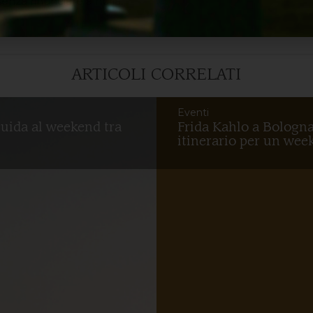
senza rinunciare a nulla.
ARTICOLI CORRELATI
Eventi
guida al weekend tra
Frida Kahlo a Bologna
itinerario per un week