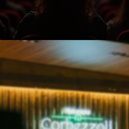
 musica a Bologna, quindi se state programmando una fuga i
o Duse – lunedì 5 gennaio
di Angelo Branduardi, che porterà sul palco un repertorio 
per lasciarsi trasportare dalla profondità dei testi e dall
 – giovedì 15 gennaio
 Franco126 arriva all’Estragon Club per un concerto dove le