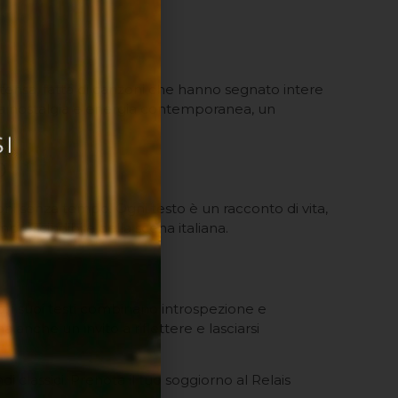
ntensa, fatta di canzoni che hanno segnato intere
o tra nostalgia e energia contemporanea, un
o
oni senza tempo. Ogni testo è un racconto di vita,
mprescindibile della scena italiana.
p, i suoi testi combinano introspezione e
nche un invito a riflettere e lasciarsi
 classici. Prenota il tuo soggiorno al Relais