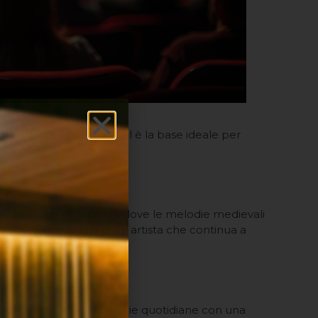
n città, il nostro hotel è la base ideale per
che attraversa decenni, dove le melodie medievali
’eleganza musicale di un artista che continua a
 parole racconteranno storie quotidiane con una