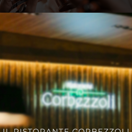
, torna sul palco con il tour “Samuele Bersani & Orchestra 
 26 aprile, sempre al Teatro Europauditorium. Bersani si esi
iale.
iera, includendo sia i grandi successi che i brani dell’ultimo