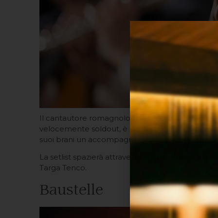
Il cantautore romagnolo, ma bolognese d’adozione
velocemente soldout, è stata aggiunta quella del
suoi brani un accompagnamento ancora più spec
La setlist spazierà attraverso tre decenni di carr
Targa Tenco.
Baustelle