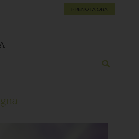
PRENOTA ORA
A
ogna