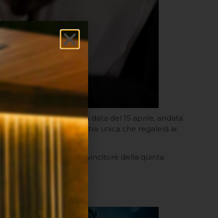
Tour Indoor 2024”. Alla data del 15 aprile, andata
birà insieme a un’orchestra unica che regalerà ai
 album “Cinema Samuele”, vincitore della quinta