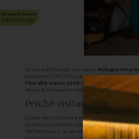
Scopri il nostro
Minishop
Se stai pianificando una visita a
Bologna nei pri
suoi portici UNESCO e la sua eccellenza gastrono
Fino all’8 marzo 2026
, Bologna ospita “
Living, 
stesso di fotografia contemporanea.
Perché visitare la mostra 
Curata da Urs Stahel e parte integrante della VII 
opere monumentali realizzate tra il 1980 e il 2021
Jeff Wall non è un semplice fotografo: è un reg
cartellonistica urbana) alle stampe di grande form