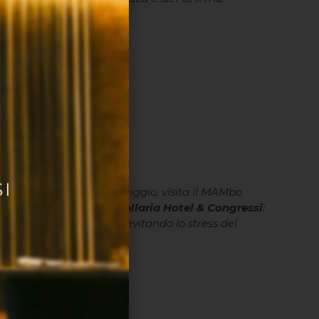
mplessi.
tale.
nica.
 Santa Viola). Nel pomeriggio, visita il MAMbo
elta ideale è il
Relais Bellaria Hotel & Congressi
:
 una giornata in città, evitando lo stress del