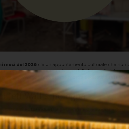
mi mesi del 2026
c’è un appuntamento culturale che non puo
mica, si conferma cuore pulsante della fotografia internazi
Working, Surviving
“, l’attesissima mostra dedicata a
Jeff Wall
di Jeff Wall a Bologna
edizione di
Foto/Industria
(la Biennale di Fotografia dell’I
.
ista del fermo immagine. Le sue opere, che spaziano dai cel
ato, fondono la precisione del dettaglio fotografico con l’es