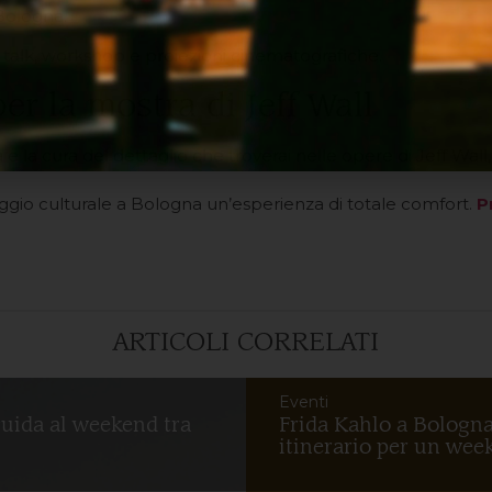
Bologna.
a talk, workshop e proiezioni cinematografiche.
r la mostra di Jeff Wall
e la cura del dettaglio che troverai nelle opere di Jeff Wall, 
aggio culturale a Bologna un’esperienza di totale comfort.
P
ARTICOLI CORRELATI
Eventi
guida al weekend tra
Frida Kahlo a Bologna
itinerario per un week