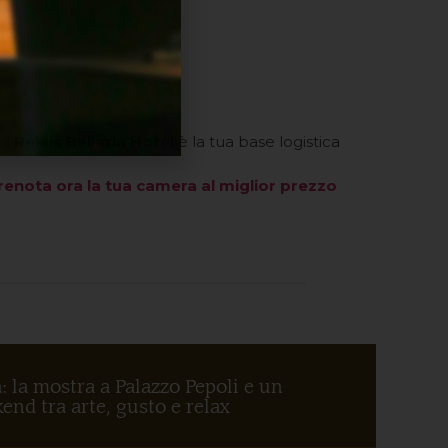
il
Relais Bellaria Hotel
è la tua base logistica
renota ora la tua camera al miglior prezzo
: la mostra a Palazzo Pepoli e un
end tra arte, gusto e relax