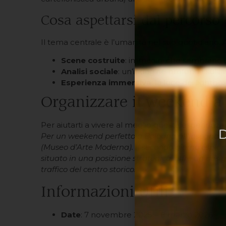
Cosa aspettarsi dal percorso
Il tema centrale è l’umanità nel suo quotidiano. A
Scene costruite
: immagini che sembrano i
Analisi sociale
: un’indagine profonda sul la
Esperienza immersiva
: la luce dei lightb
Organizzare il weekend a 
Per aiutarti a vivere al meglio questa esperienza
Per un weekend perfetto a Bologna all’insegna de
(Museo d’Arte Moderna). Il secondo giorno esplora i
situato in una posizione strategica, offre un desi
traffico del centro storico.
Informazioni Utili
Date
: 7 novembre 2025 – 8 marzo 2026