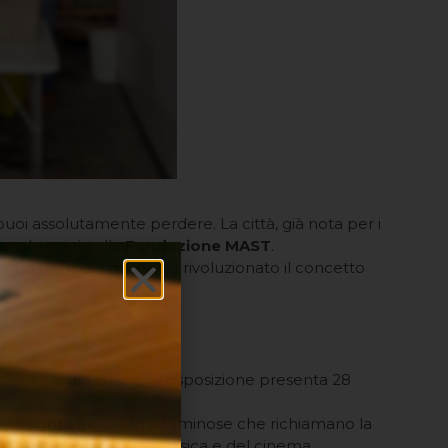
i assolutamente perdere. La città, già nota per i
onale grazie alla
Fondazione MAST
.
, uno dei maestri che ha rivoluzionato il concetto
ndustria e del Lavoro), l’esposizione presenta 28
ebri
lightbox
(scatole luminose che richiamano la
tetica della pittura classica e del cinema.