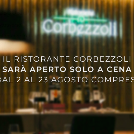
 espositivo al MAST
ttraverso il percorso espositivo, ammirerai:
stantanee rubate, ma sono in realtà set cinematografici co
voro, le periferie e i contrasti economici del mondo occiden
ox trasforma lo spazio espositivo in un’esperienza sensoriale u
Bologna: il consiglio
, abbiamo preparato noi un itinerario per te.
ll’arte, il primo giorno dedicati alla Fondazione MAST (zona
 portici del centro e il Museo Morandi. Per il soggiorno, la sc
gn moderno, ampi spazi verdi e la tranquillità necessaria dopo