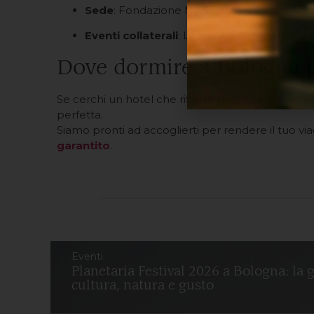
Sede
: Fondazione MAST, Via Speranza 42, 
Eventi collaterali
: La mostra è arricchita d
Dove dormire a Bologna pe
Se cerchi un hotel che rifletta l’estetica moderna 
perfetta.
Siamo pronti ad accoglierti per rendere il tuo vi
garantito
.
Eventi
Planetaria Festival 2026 a Bologna: la 
cultura, natura e gusto