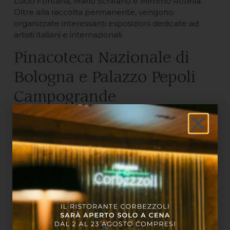
Lucio Fontana, Mario Schifano e Mimmo Rotella.
Oltre alla raccolta permanente, vengono
organizzate interessanti esposizioni dedicate ad
artisti italiani e internazionali.
Pinacoteca Nazionale di
Bologna e Palazzo Pepoli
Campogrande
La Pinacoteca Nazionale di Bologna è stata aperta
nel 1808 come galleria d’arte dell’Accademia di
Belle Arti. C’è poi la sede distaccata di Palazzo
Pepoli Campogrande, a pochi metri dalle due torri.
Per visitare entrambe le sedi è sufficiente
un solo
biglietto
.
Se ami l’arte all’interno della Pinacoteca potrai
ammirare i capolavori di
Vitale da Bologna, Giotto,
Parmigianino e Raffaello
, oltre ai grandi maestri
della pittura bolognese, tra cui
i Carracci, Guido