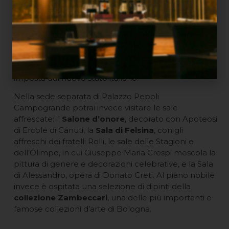
Reni, Guercino, Domenichino e Albani
. Il nucleo
originario venne successivamente ampliato con una
straordinaria collezione di quasi mille dipinti, frutto
delle confische di chiese e conventi da parte delle
truppe napoleoniche a Bologna tra il 1797 e il 1810, e
successivamente, dopo le confische del 1866,
imposta dal nuovo stato italiano.
Nella sede separata di Palazzo Pepoli
Campogrande potrai invece visitare le sale
affrescate: il
Salone d’onore
, decorato con Apoteosi
di Ercole di Canuti, la
Sala di Felsina
, con gli
affreschi dei fratelli Rolli, le sale delle Stagioni e
dell’Olimpo, in cui Giuseppe Maria Crespi mescola la
pittura di genere e decorazioni celebrative, e la Sala
di Alessandro, opera di Donato Creti. Al piano nobile
invece è ospitata una selezione di dipinti della
collezione Zambeccari
, una delle più importanti e
famose collezioni d’arte di Bologna.