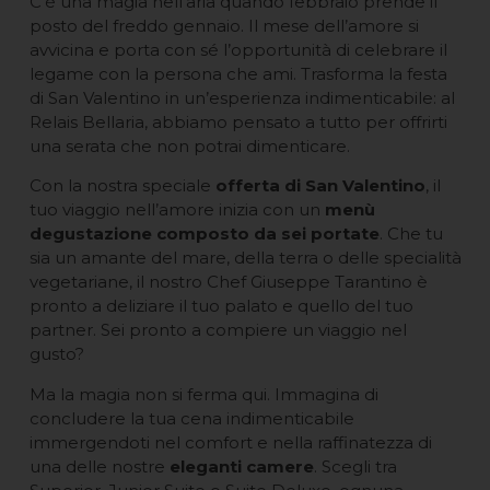
C’è una magia nell’aria quando febbraio prende il
posto del freddo gennaio. Il mese dell’amore si
avvicina e porta con sé l’opportunità di celebrare il
legame con la persona che ami. Trasforma la festa
di San Valentino in un’esperienza indimenticabile: al
Relais Bellaria, abbiamo pensato a tutto per offrirti
una serata che non potrai dimenticare.
Con la nostra speciale
offerta di San Valentino
, il
tuo viaggio nell’amore inizia con un
menù
degustazione composto da sei portate
. Che tu
sia un amante del mare, della terra o delle specialità
vegetariane, il nostro Chef Giuseppe Tarantino è
pronto a deliziare il tuo palato e quello del tuo
partner. Sei pronto a compiere un viaggio nel
gusto?
Ma la magia non si ferma qui. Immagina di
concludere la tua cena indimenticabile
immergendoti nel comfort e nella raffinatezza di
una delle nostre
eleganti camere
. Scegli tra