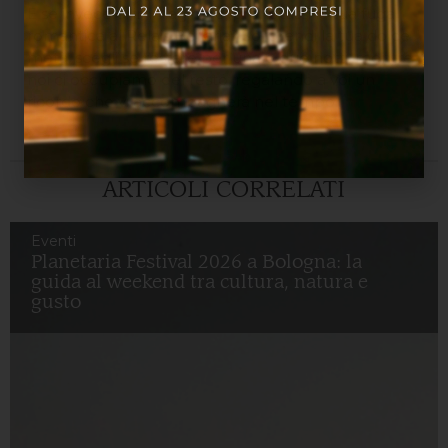
E se invece di immaginare, prenotassi la tua fuga
romantica al Relais Bellaria? Sorprendi la tua dolce
metà: scegli se restare per una o due notti, mentre
noi ci occupiamo del resto, regalando a voi un
ricordo che vi accompagnerà nel tempo.
ARTICOLI CORRELATI
Eventi
Planetaria Festival 2026 a Bologna: la
guida al weekend tra cultura, natura e
gusto