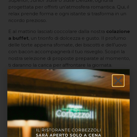
Superior, Junior Suite o Suite Deluxe, ognuna
progettata per offrirti un’atmosfera romantica. Qui, il
relax prende forma e ogni istante si trasforma in un
ricordo prezioso.
E al mattino lasciati coccolare dalla nostra
colazione
a buffet
, un trionfo di dolcezza e gusto. Il profumo
delle torte appena sfornate, dei biscotti e dell’uovo
con bacon accompagnerà il tuo risveglio. Scopri la
nostra selezione di proposte preparate al momento,
ti daranno la carica per affrontare la giornata.
Se per il weekend di San Valentino hai già impegni,
non preoccuparti: il nostro
pacchetto “Febbraio
Romantico”
è pensato per permetterti di
festeggiare l’amore in qualsiasi momento del mese.
Grazie all’
offerta valida dal 1° al 28 febbraio
, potrai
gustare il nostro menù di sei portate, abbinato alla
giusta selezione di vini, in un ambiente che parla
d’amore, e fermarti per un soggiorno nelle nostre
camere con colazione inclusa.