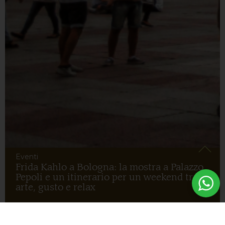
Eventi
Frida Kahlo a Bologna: la mostra a Palazzo
Pepoli e un itinerario per un weekend tra
arte, gusto e relax