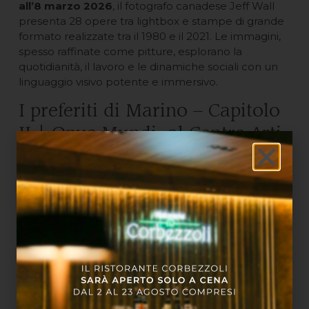
all’8 marzo 2026
, il fotografo canadese Jeff Wall
presenta 28 opere tra lightbox e stampe di grande
formato realizzate tra il 1980 e il 2021. Le immagini,
spesso raffinate come pitture, esplorano la
quotidianità, il lavoro e le dinamiche sociali con un
linguaggio visivo potente e immersivo.
I preferiti di Marino – Capitolo
II | Opus Mundi, al Centro Arti
e Scienze Golinelli
Fino al 28 giugno 2026
, il Centro Arti e Scienze
Golinelli ospiterà oltre cinquanta opere che
raccolgono la curiosità e la visione di Marino, tra arte,
scienza e futuro. Una mostra che riflette un punto di
vista originale e interdisciplinare, perfetta per chi
ama contaminazioni di pensiero.
Itinerario consigliato per