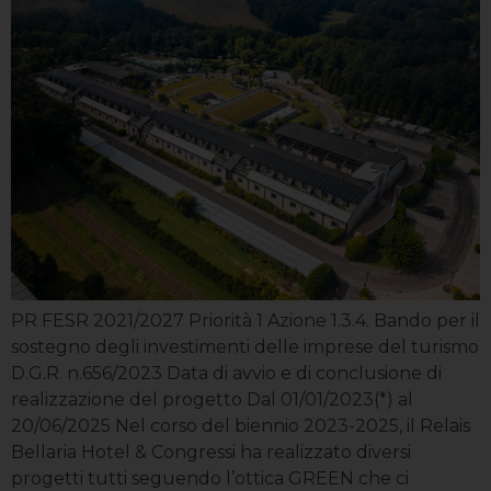
PR FESR 2021/2027 Priorità 1 Azione 1.3.4. Bando per il
sostegno degli investimenti delle imprese del turismo
D.G.R. n.656/2023 Data di avvio e di conclusione di
realizzazione del progetto Dal 01/01/2023(*) al
20/06/2025 Nel corso del biennio 2023-2025, il Relais
Bellaria Hotel & Congressi ha realizzato diversi
progetti tutti seguendo l’ottica GREEN che ci