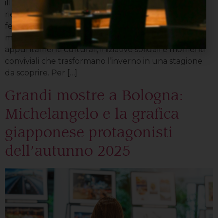
illumina, i portici diventano scenografie e l’aria si
riempie di profumi che sanno di storia, tradizione e
festa. Ogni anno, da novembre a gennaio, non
mancano mercatini storici, fiere secolari,
appuntamenti culturali, iniziative solidali e momenti
conviviali che trasformano l’inverno in una stagione
da scoprire. Per […]
Grandi mostre a Bologna:
Michelangelo e la grafica
giapponese protagonisti
dell’autunno 2025