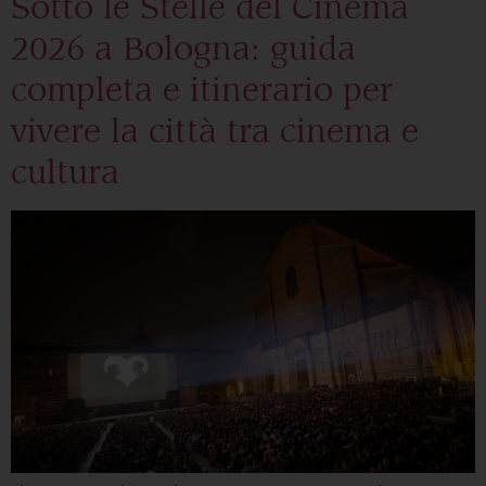
Sotto le Stelle del Cinema
2026 a Bologna: guida
completa e itinerario per
vivere la città tra cinema e
cultura