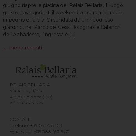
giugno riapre la piscina del Relais Bellaria, il luogo
giusto dove goderti il weekend o ricaricarti tra un
impegno e l’altro. Circondata da un rigoglioso
giardino, nel Parco dei Gessi Bolognesi e Calanchi
dell’Abbadessa, l’ingresso è […]
←
meno recenti
RELAIS BELLARIA
Via Altura, 11/bis
40139 Bologna (BO)
p.i. 03023141207
CONTATTI
Telefono:
+39 051 453 103
Whatsapp:
+39 388 693 9471